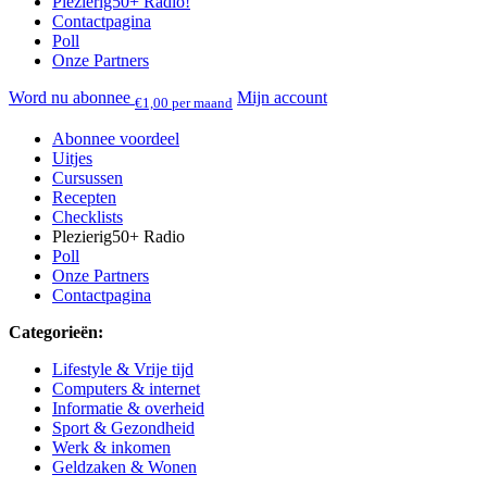
Plezierig50+ Radio!
Contactpagina
Poll
Onze Partners
Word nu abonnee
Mijn account
€1,00 per maand
Abonnee voordeel
Uitjes
Cursussen
Recepten
Checklists
Plezierig50+ Radio
Poll
Onze Partners
Contactpagina
Categorieën:
Lifestyle & Vrije tijd
Computers & internet
Informatie & overheid
Sport & Gezondheid
Werk & inkomen
Geldzaken & Wonen