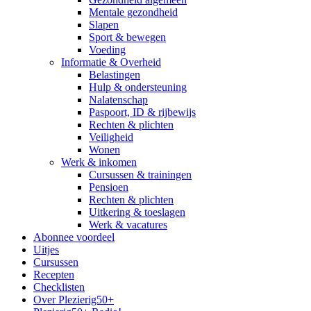
Mentale gezondheid
Slapen
Sport & bewegen
Voeding
Informatie & Overheid
Belastingen
Hulp & ondersteuning
Nalatenschap
Paspoort, ID & rijbewijs
Rechten & plichten
Veiligheid
Wonen
Werk & inkomen
Cursussen & trainingen
Pensioen
Rechten & plichten
Uitkering & toeslagen
Werk & vacatures
Abonnee voordeel
Uitjes
Cursussen
Recepten
Checklisten
Over Plezierig50+