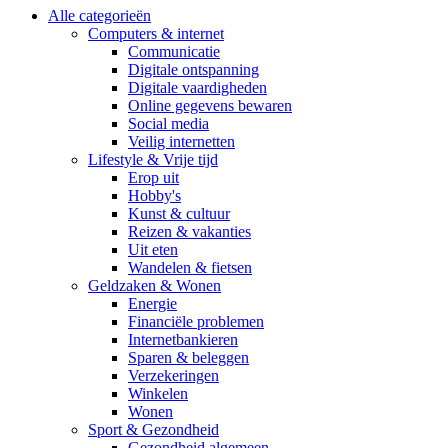
Alle categorieën
Computers & internet
Communicatie
Digitale ontspanning
Digitale vaardigheden
Online gegevens bewaren
Social media
Veilig internetten
Lifestyle & Vrije tijd
Erop uit
Hobby's
Kunst & cultuur
Reizen & vakanties
Uit eten
Wandelen & fietsen
Geldzaken & Wonen
Energie
Financiële problemen
Internetbankieren
Sparen & beleggen
Verzekeringen
Winkelen
Wonen
Sport & Gezondheid
Gezondheid algemeen