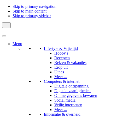
Skip to primary navigation
Skip to main content
Skip to primary sidebar
Menu
Lifestyle & Vrije tijd
Hobby's
Recepten
Reizen & vakanties
Erop uit
Uitjes
Meer ...
Computers & internet
Digitale ontspanning
Digitale vaardigheden
Online gegevens bewaren
Social media
Veilig internetten
Meer ...
Informatie & overheid