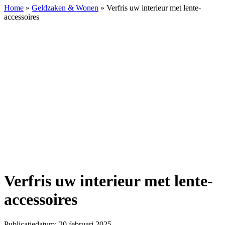
Home
»
Geldzaken & Wonen
»
Verfris uw interieur met lente-
accessoires
Verfris
uw
interieur
met
lente-
accessoires
Verfris uw interieur met lente-
accessoires
Publicatiedatum: 20 februari 2025