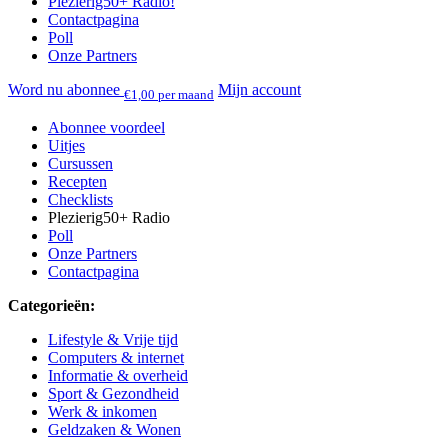
Plezierig50+ Radio!
Contactpagina
Poll
Onze Partners
Word nu abonnee
Mijn account
€1,00 per maand
Abonnee voordeel
Uitjes
Cursussen
Recepten
Checklists
Plezierig50+ Radio
Poll
Onze Partners
Contactpagina
Categorieën:
Lifestyle & Vrije tijd
Computers & internet
Informatie & overheid
Sport & Gezondheid
Werk & inkomen
Geldzaken & Wonen