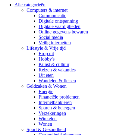
Alle categorieën
Computers & internet
Communicatie
Digitale ontspanning
Digitale vaardigheden
Online gegevens bewaren
Social media
Veilig internetten
Lifestyle & Vrije tijd
Erop uit
Hobby's
Kunst & cultuur
Reizen & vakanties
Uit eten
Wandelen & fietsen
Geldzaken & Wonen
Energie
Financiële problemen
Internetbankieren
Sparen & beleggen
Verzekeringen
Winkelen
Wonen
Sport & Gezondheid
Gezondheid algemeen