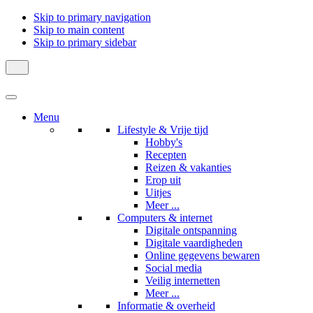
Skip to primary navigation
Skip to main content
Skip to primary sidebar
Menu
Lifestyle & Vrije tijd
Hobby's
Recepten
Reizen & vakanties
Erop uit
Uitjes
Meer ...
Computers & internet
Digitale ontspanning
Digitale vaardigheden
Online gegevens bewaren
Social media
Veilig internetten
Meer ...
Informatie & overheid