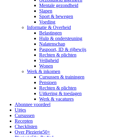
Mentale gezondheid
Slapen
Sport & bewegen
Voeding
Informatie & Overheid
Belastingen
Hulp & ondersteuning
Nalatenschap
Paspoort, ID & rijbewijs
Rechten & plichten
Veiligheid
Wonen
Werk & inkomen
Cursussen & trainingen
Pensioen
Rechten & plichten
Uitkering & toeslagen
Werk & vacatures
Abonnee voordeel
Uitjes
Cursussen
Recepten
Checklisten
Over Plezierig50+