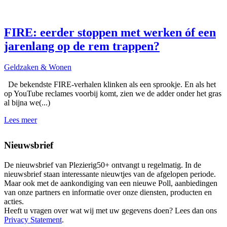
FIRE: eerder stoppen met werken óf een
jarenlang op de rem trappen?
Geldzaken & Wonen
G
De bekendste FIRE-verhalen klinken als een sprookje. En als het
E
op YouTube reclames voorbij komt, zien we de adder onder het gras
o
al bijna we(...)
u
Lees meer
L
Nieuwsbrief
De nieuwsbrief van Plezierig50+ ontvangt u regelmatig. In de
nieuwsbrief staan interessante nieuwtjes van de afgelopen periode.
Maar ook met de aankondiging van een nieuwe Poll, aanbiedingen
van onze partners en informatie over onze diensten, producten en
acties.
Heeft u vragen over wat wij met uw gegevens doen? Lees dan ons
Privacy Statement
.