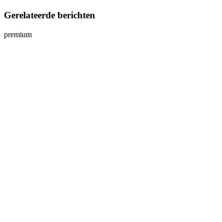
Gerelateerde berichten
premium
p