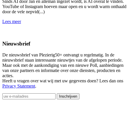
Sinds AI door Jan en alleman ingezet wordt, is AI overal te vinden.
YouTube of Instagram hoeven maar open en u wordt warm onthaald
J
door de vele nepvid(...)
b
h
Lees meer
L
Nieuwsbrief
De nieuwsbrief van Plezierig50+ ontvangt u regelmatig. In de
nieuwsbrief staan interessante nieuwtjes van de afgelopen periode.
Maar ook met de aankondiging van een nieuwe Poll, aanbiedingen
van onze partners en informatie over onze diensten, producten en
acties.
Heeft u vragen over wat wij met uw gegevens doen? Lees dan ons
Privacy Statement
.