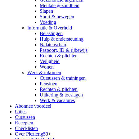
Mentale gezondheid
Slapen
Sport & bewegen
Voeding
Informatie & Overheid
Belastingen
Hulp & ondersteuning
Nalatenschap
Paspoort, ID & rijbewijs
Rechten & plichten
Veiligheid
Wonen
Werk & inkomen
Cursussen & trainingen
Pensioen
Rechten & plichten
Uitkering & toeslagen
Werk & vacatures
Abonnee voordeel
Uitjes
Cursussen
Recepten
Checklisten
Over Plezierig50+