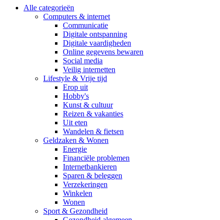
Alle categorieën
Computers & internet
Communicatie
Digitale ontspanning
Digitale vaardigheden
Online gegevens bewaren
Social media
Veilig internetten
Lifestyle & Vrije tijd
Erop uit
Hobby's
Kunst & cultuur
Reizen & vakanties
Uit eten
Wandelen & fietsen
Geldzaken & Wonen
Energie
Financiële problemen
Internetbankieren
Sparen & beleggen
Verzekeringen
Winkelen
Wonen
Sport & Gezondheid
Gezondheid algemeen