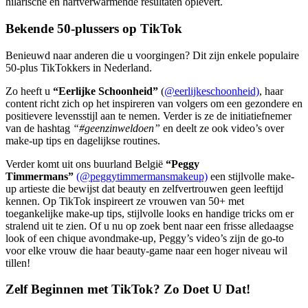
hilarische en hartverwarmende resultaten oplevert.
Bekende 50-plussers op TikTok
Benieuwd naar anderen die u voorgingen? Dit zijn enkele populaire
50-plus TikTokkers in Nederland.
Zo heeft u
“Eerlijke Schoonheid”
(
@eerlijkeschoonheid)
, haar
content richt zich op het inspireren van volgers om een gezondere en
positievere levensstijl aan te nemen. Verder is ze de initiatiefnemer
van de hashtag
“#geenzinweldoen”
en deelt ze ook video’s over
make-up tips en dagelijkse routines.
Verder komt uit ons buurland België
“Peggy
Timmermans”
(@peggytimmermansmakeup)
een stijlvolle make-
up artieste die bewijst dat beauty en zelfvertrouwen geen leeftijd
kennen. Op TikTok inspireert ze vrouwen van 50+ met
toegankelijke make-up tips, stijlvolle looks en handige tricks om er
stralend uit te zien. Of u nu op zoek bent naar een frisse alledaagse
look of een chique avondmake-up, Peggy’s video’s zijn de go-to
voor elke vrouw die haar beauty-game naar een hoger niveau wil
tillen!
Zelf Beginnen met TikTok? Zo Doet U Dat!