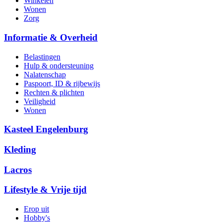
Winkelen
Wonen
Zorg
Informatie & Overheid
Belastingen
Hulp & ondersteuning
Nalatenschap
Paspoort, ID & rijbewijs
Rechten & plichten
Veiligheid
Wonen
Kasteel Engelenburg
Kleding
Lacros
Lifestyle & Vrije tijd
Erop uit
Hobby's