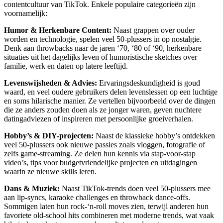
contentcultuur van TikTok. Enkele populaire categorieën zijn
voornamelijk:
Humor & Herkenbare Content:
Naast grappen over ouder
worden en technologie, spelen veel 50-plussers in op nostalgie.
Denk aan throwbacks naar de jaren ‘70, ‘80 of ‘90, herkenbare
situaties uit het dagelijks leven of humoristische sketches over
familie, werk en daten op latere leeftijd.
Levenswijsheden & Advies:
Ervaringsdeskundigheid is goud
waard, en veel oudere gebruikers delen levenslessen op een luchtige
en soms hilarische manier. Ze vertellen bijvoorbeeld over de dingen
die ze anders zouden doen als ze jonger waren, geven nuchtere
datingadviezen of inspireren met persoonlijke groeiverhalen.
Hobby’s & DIY-projecten:
Naast de klassieke hobby’s ontdekken
veel 50-plussers ook nieuwe passies zoals vloggen, fotografie of
zelfs game-streaming. Ze delen hun kennis via stap-voor-stap
video’s, tips voor budgetvriendelijke projecten en uitdagingen
waarin ze nieuwe skills leren.
Dans & Muziek:
Naast TikTok-trends doen veel 50-plussers mee
aan lip-syncs, karaoke challenges en throwback dance-offs.
Sommigen laten hun rock-‘n-roll moves zien, terwijl anderen hun
favoriete old-school hits combineren met moderne trends, wat vaak