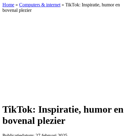
Home
»
Computers & internet
»
TikTok: Inspiratie, humor en
bovenal plezier
TikTok:
Inspiratie,
humor
en
bovenal
plezier
TikTok: Inspiratie, humor en
bovenal plezier
Publicatiedatum: 27 februari 2025