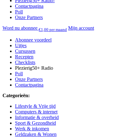
Plezierig50+ Radio!
Contactpagina
Poll
Onze Partners
Word nu abonnee
Mijn account
€1,00 per maand
Abonnee voordeel
Uitjes
Cursussen
Recepten
Checklists
Plezierig50+ Radio
Poll
Onze Partners
Contactpagina
Categorieën:
Lifestyle & Vrije tijd
Computers & internet
Informatie & overheid
Sport & Gezondheid
Werk & inkomen
Geldzaken & Wonen