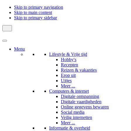
Skip to primary navigation
Skip to main content
Skip to primary sidebar
Menu
Lifestyle & Vrije tijd
Hobby's
Recepten
Reizen & vakanties
Erop uit
Uitjes
Meer ...
Computers & internet
Digitale ontspanning
Digitale vaardigheden
Online gegevens bewaren
Social media
Veilig internetten
Meer ...
Informatie & overheid