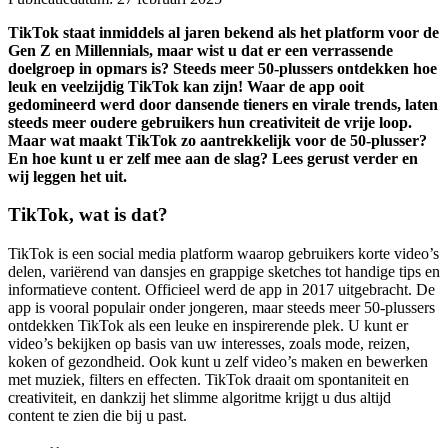
TikTok staat inmiddels al jaren bekend als het platform voor de
Gen Z en Millennials, maar wist u dat er een verrassende
doelgroep in opmars is? Steeds meer 50-plussers ontdekken hoe
leuk en veelzijdig TikTok kan zijn! Waar de app ooit
gedomineerd werd door dansende tieners en virale trends, laten
steeds meer oudere gebruikers hun creativiteit de vrije loop.
Maar wat maakt TikTok zo aantrekkelijk voor de 50-plusser?
En hoe kunt u er zelf mee aan de slag? Lees gerust verder en
wij leggen het uit.
TikTok, wat is dat?
TikTok is een social media platform waarop gebruikers korte video’s
delen, variërend van dansjes en grappige sketches tot handige tips en
informatieve content. Officieel werd de app in 2017 uitgebracht. De
app is vooral populair onder jongeren, maar steeds meer 50-plussers
ontdekken TikTok als een leuke en inspirerende plek. U kunt er
video’s bekijken op basis van uw interesses, zoals mode, reizen,
koken of gezondheid. Ook kunt u zelf video’s maken en bewerken
met muziek, filters en effecten. TikTok draait om spontaniteit en
creativiteit, en dankzij het slimme algoritme krijgt u dus altijd
content te zien die bij u past.